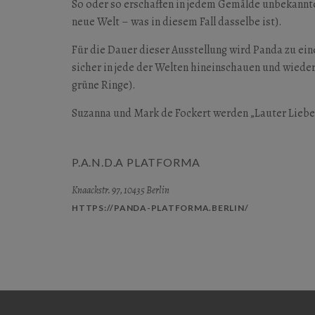
So oder so erschaffen in jedem Gemälde unbekannte
neue Welt – was in diesem Fall dasselbe ist).
Für die Dauer dieser Ausstellung wird Panda zu ein
sicher in jede der Welten hineinschauen und wiede
grüne Ringe).
Suzanna und Mark de Fockert werden „Lauter Liebes
P.A.N.D.A PLATFORMA
Knaackstr. 97, 10435 Berlin
HTTPS://PANDA-PLATFORMA.BERLIN/