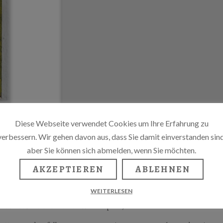
Diese Webseite verwendet Cookies um Ihre Erfahrung zu
verbessern. Wir gehen davon aus, dass Sie damit einverstanden sind
aber Sie können sich abmelden, wenn Sie möchten.
ebedinskaya
AKZEPTIEREN
ABLEHNEN
 vage vertraut. Vielleicht hast du dieses Märchen als Kind
WEITERLESEN
 Rest vergessen (oder vielleicht war es ein Zeichentrickfilm im
hen von Nachrichten und Werbespots).