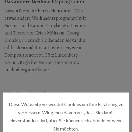
Das andere Weihnachtsprogramm
Lassen Sie sich überraschen durch “Das
etwas andere Weihnachtsprogramm” mit
Suzanna and Karsten Troyke. Mit Liedern
und Texten von Erich Mühsam, Georg
Kreisler, Friedrich Hollaender, Alexandra,
jiddischen und Roma-Liedern, eigenen
Kompositionen von Götz Lindenberg
u.v.m…
Begleitet werden sie von Götz
Lindenberg am Klavier.
https://www.burg-klempenow.de/
Diese Webseite verwendet Cookies um Ihre Erfahrung zu
verbessern. Wir gehen davon aus, dass Sie damit
BURG KLEMPENOW
einverstanden sind, aber Sie können sich abmelden, wenn
Burg Klempenow, 17089 Breest
Sie möchten.