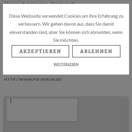
klangreichen Facetten. Musikalisch
geprägt sind sie auf unterschiedliche
Diese Webseite verwendet Cookies um Ihre Erfahrung zu
Weise vom Jazz bis Klassik und Folklore.
verbessern. Wir gehen davon aus, dass Sie damit
Die Arrangements stammen aus der Feder
einverstanden sind, aber Sie können sich abmelden, wenn
des Akkordeonisten und sind dem
Sie möchten.
Ensemble auf den Leib geschrieben.
AKZEPTIEREN
ABLEHNEN
LA BOHEME
WEITERLESEN
Winsstr. 12, 10405 Berlin
HTTP://WWW.PIB-BERLIN.DE/