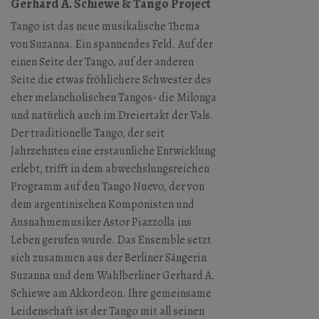
Gerhard A. Schiewe & Tango Project
Tango ist das neue musikalische Thema
von Suzanna. Ein spannendes Feld. Auf der
einen Seite der Tango, auf der anderen
Seite die etwas fröhlichere Schwester des
eher melancholischen Tangos- die Milonga
und natürlich auch im Dreiertakt der Vals.
Der traditionelle Tango, der seit
Jahrzehnten eine erstaunliche Entwicklung
erlebt, trifft in dem abwechslungsreichen
Programm auf den Tango Nuevo, der von
dem argentinischen Komponisten und
Ausnahmemusiker Astor Piazzolla ins
Leben gerufen wurde. Das Ensemble setzt
sich zusammen aus der Berliner Sängerin
Suzanna und dem Wahlberliner Gerhard A.
Schiewe am Akkordeon. Ihre gemeinsame
Leidenschaft ist der Tango mit all seinen