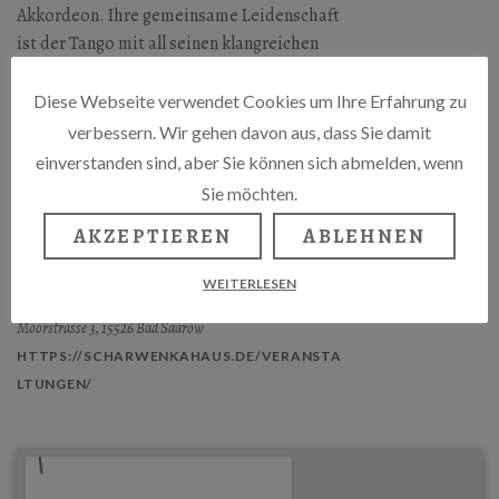
Akkordeon. Ihre gemeinsame Leidenschaft
ist der Tango mit all seinen klangreichen
Facetten. Musikalisch geprägt sind sie auf
unterschiedliche Weise vom Jazz bis
Diese Webseite verwendet Cookies um Ihre Erfahrung zu
Klassik und Folklore. Die Arrangements
verbessern. Wir gehen davon aus, dass Sie damit
stammen aus der Feder des
einverstanden sind, aber Sie können sich abmelden, wenn
Akkordeonisten und sind dem Ensemble
Sie möchten.
auf den Leib geschrieben.
AKZEPTIEREN
ABLEHNEN
SCHARWENKA KULTURFORUM
WEITERLESEN
Moorstrasse 3, 15526 Bad Saarow
HTTPS://SCHARWENKAHAUS.DE/VERANSTA
LTUNGEN/