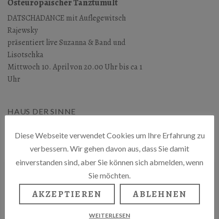
Osteuropäischer Tanztumult
DATSCHADANCE mit Auflegewitsch
Rajewsky
präsentiert live Suzanna & Band und
Lisotschka
Mittwoch 10. April von 20.00 Uhr bis ca 1
Uhr
HAUS DER SINNE
Ystader Str. 10, 10437 Berlin
Diese Webseite verwendet Cookies um Ihre Erfahrung zu
verbessern. Wir gehen davon aus, dass Sie damit
einverstanden sind, aber Sie können sich abmelden, wenn
Sie möchten.
AKZEPTIEREN
ABLEHNEN
WEITERLESEN