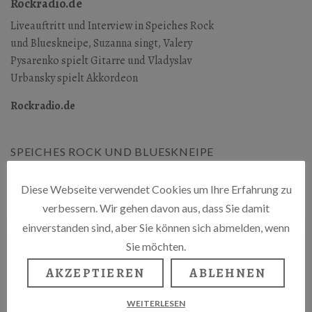
Rockradio.de
Liveauftritt und Interview in Speiches Rock
und Blueskneipe, Suzanna singt, Valery
Pysarenko spielt Gitarre und Vladyslav
Urbansky spielt Akkordeon
Rockradio.de
SPEICHES ROCK UND BLUESKNEIPE
Raumerstr. 39, 10437 Berlin
Diese Webseite verwendet Cookies um Ihre Erfahrung zu
verbessern. Wir gehen davon aus, dass Sie damit
einverstanden sind, aber Sie können sich abmelden, wenn
Sie möchten.
AKZEPTIEREN
ABLEHNEN
WEITERLESEN