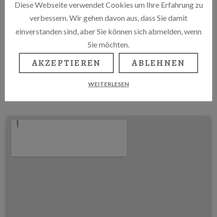
Suzanna – Vocal
Diese Webseite verwendet Cookies um Ihre Erfahrung zu
verbessern. Wir gehen davon aus, dass Sie damit
Gerhard A. Schiewe – Akkordeon
einverstanden sind, aber Sie können sich abmelden, wenn
Sie möchten.
LA BOHEME
AKZEPTIEREN
ABLEHNEN
Winsstr. 12, 10405 Berlin
WEITERLESEN
HTTP://WWW.PIB-BERLIN.DE/