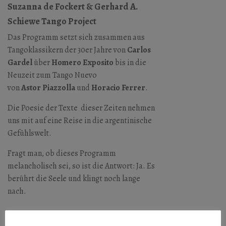
Suzanna de Fockert & Gerhard A.
Schiewe Tango Project
Das Programm setzt sich zusammen aus
Tangoklassikern der 30er Jahre von
Carlos
Gardel
über
Homero
Exposito
bis in die
Neuzeit zum Tango Nuevo
von
Astor
Piazzolla
und
Horacio
Ferrer
.
Die Poesie der Texte dieser Zeiten nehmen
uns mit auf eine Reise in die argentinische
Gefühlswelt.
Fragt man, ob dieses Programm
melancholisch sei, so ist die Antwort: Ja. Es
berührt die Seele und klingt noch lange
nach.