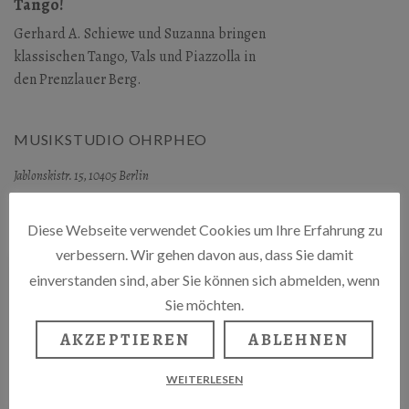
Tango!
Gerhard A. Schiewe und Suzanna bringen
klassischen Tango, Vals und Piazzolla in
den Prenzlauer Berg.
MUSIKSTUDIO OHRPHEO
Jablonskistr. 15, 10405 Berlin
HTTPS://OHRPHEO.DE
Diese Webseite verwendet Cookies um Ihre Erfahrung zu
verbessern. Wir gehen davon aus, dass Sie damit
einverstanden sind, aber Sie können sich abmelden, wenn
Sie möchten.
AKZEPTIEREN
ABLEHNEN
WEITERLESEN