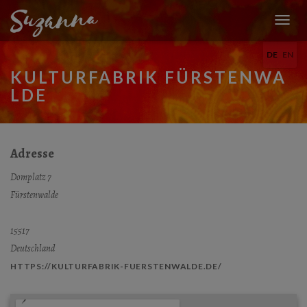
N
A
DE
EN
V
I
KULTURFABRIK FÜRSTENWA
G
LDE
A
T
I
O
N
Adresse
U
M
Domplatz 7
S
Fürstenwalde
C
H
A
15517
L
Deutschland
T
E
HTTPS://KULTURFABRIK-FUERSTENWALDE.DE/
N