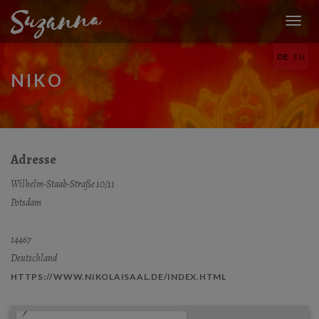
N
A
DE
EN
V
I
NIKO
G
A
T
I
O
N
Adresse
U
M
Wilhelm-Staab-Straße 10/11
S
Potsdam
C
H
A
14467
L
Deutschland
T
E
HTTPS://WWW.NIKOLAISAAL.DE/INDEX.HTML
N