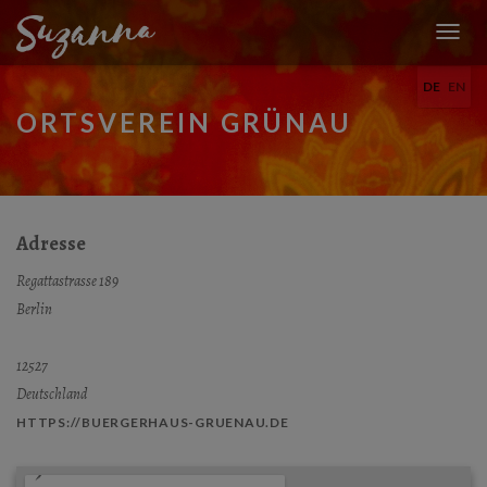
N
A
DE
EN
V
I
ORTSVEREIN GRÜNAU
G
A
T
I
O
N
Adresse
U
M
Regattastrasse 189
S
Berlin
C
H
A
12527
L
Deutschland
T
E
HTTPS://BUERGERHAUS-GRUENAU.DE
N