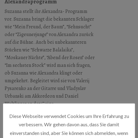
Alexandraprogramm
Suzanna stellt ihr Alexandra- Programm
vor. Suzanna bringt die bekannten Schlager
wie “Mein Freund, der Baum”, “Sehnsucht”
oder “Zigeunerjunge” von Alexandra zurück
auf die Bühne. Auch bei unbekannteren
Stücken wie “Schwarze Balalaika”,
“Moskauer Nächte”, “Abend der Rosen” oder
“Im sechsten Stock” wird man sich fragen,
ob Suzanna wie Alexandra klingt oder
umgekehrt. Begleitet wird sie von Valerij
Pysarenko an der Gitarre und Vladyslav
Urbanski am Akkordeon und Daniel
Weltlinger an der Geige
Diese Webseite verwendet Cookies um Ihre Erfahrung zu
ZIMMER 16
verbessern. Wir gehen davon aus, dass Sie damit
einverstanden sind, aber Sie können sich abmelden, wenn
Florastraße 16, 13187 Berlin