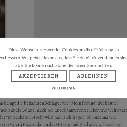
Diese Webseite verwendet Cookies um Ihre Erfahrung zu
verbessern. Wir gehen davon aus, dass Sie damit einverstanden sind
aber Sie können sich abmelden, wenn Sie möchten.
AKZEPTIEREN
ABLEHNEN
WEITERLESEN
na bringt die bekannten Schlager wie “Mein Freund, der Baum”,
rück auf die Bühne. Auch bei unbekannteren Stücken wie “Schwarz
der “Im sechsten Stock” wird man sich fragen, ob Suzanna wie
e von Valerij Pysarenko an der Gitarre und Vladyslav Urbanski am