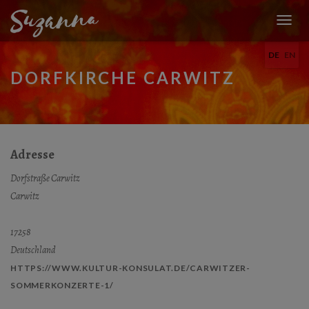
N
A
DE
EN
V
I
DORFKIRCHE CARWITZ
G
A
T
I
O
N
Adresse
U
M
Dorfstraße Carwitz
S
Carwitz
C
H
A
17258
L
Deutschland
T
E
HTTPS://WWW.KULTUR-KONSULAT.DE/CARWITZER-
N
SOMMERKONZERTE-1/