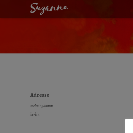
KREUZBERG-FEST
Adresse
mehringdamm
berlin