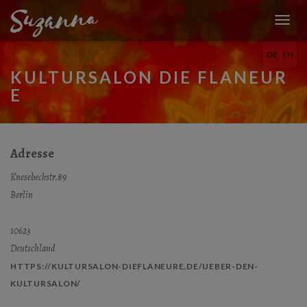
N
A
DE
EN
V
I
KULTURSALON DIE FLANEUR
G
E
A
T
I
O
N
Adresse
U
M
Knesebeckstr.89
S
Berlin
C
H
A
10623
L
Deutschland
T
E
HTTPS://KULTURSALON-DIEFLANEURE.DE/UEBER-DEN-
N
KULTURSALON/