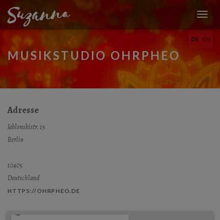
N
A
DE
EN
V
I
MUSIKSTUDIO OHRPHEO
G
A
T
I
O
N
Adresse
U
M
Jablonskistr. 15
S
Berlin
C
H
A
10405
L
Deutschland
T
E
HTTPS://OHRPHEO.DE
N