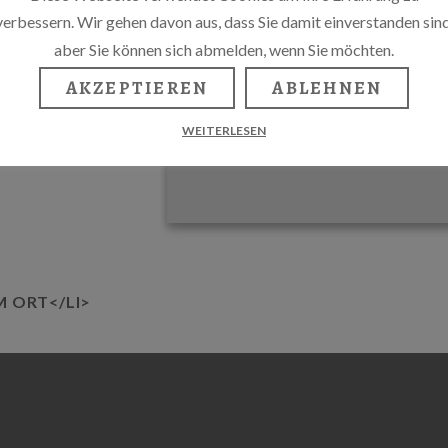
verbessern. Wir gehen davon aus, dass Sie damit einverstanden sind
aber Sie können sich abmelden, wenn Sie möchten.
E/
AKZEPTIEREN
ABLEHNEN
WEITERLESEN
M ORT</LI>