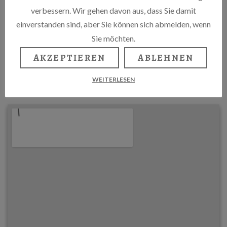
verbessern. Wir gehen davon aus, dass Sie damit
einverstanden sind, aber Sie können sich abmelden, wenn
Sie möchten.
LA BOHEME
AKZEPTIEREN
ABLEHNEN
Winsstr. 12, 10405 Berlin
HTTP://WWW.PIB-BERLIN.DE/
WEITERLESEN