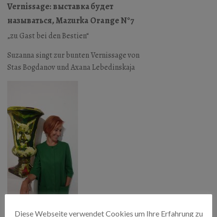
Vernissage: выставка будет
называться, Mazurka Orange N°7
„zu Gast bei den Bestien“
Suzanna singt zur bunten Vernissage von
Stas Bogdanov und Axana Lebedinskaja
Diese Webseite verwendet Cookies um Ihre Erfahrung zu