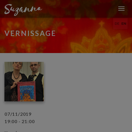
T
O
DE
EN
G
G
VERNISSAGE
L
E
N
A
V
I
G
A
T
I
O
N
07/11/2019
19:00 - 21:00