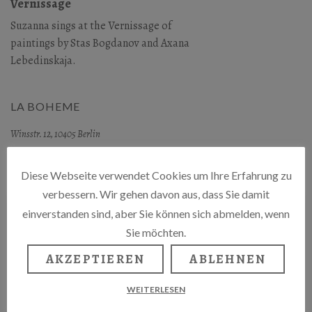
Vernissage
Suzanna sings at the Vernissage of
paintings by Stas Bogdanov and Axana
Lebedinskaja.
LA BOHEME
Winsstr. 12, 10405 Berlin
HTTP://WWW.PIB-BERLIN.DE/
Diese Webseite verwendet Cookies um Ihre Erfahrung zu
verbessern. Wir gehen davon aus, dass Sie damit
einverstanden sind, aber Sie können sich abmelden, wenn
Sie möchten.
AKZEPTIEREN
ABLEHNEN
WEITERLESEN