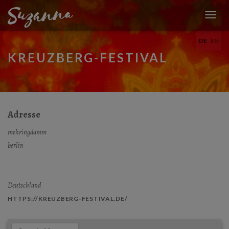
N
A
DE
EN
V
I
KREUZBERG-FESTIVAL
G
A
T
I
O
N
Adresse
U
M
mehringdamm
S
berlin
C
H
A
L
Deutschland
T
E
HTTPS://KREUZBERG-FESTIVAL.DE/
N