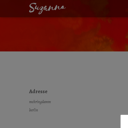
KREUZBERG-FEST
Adresse
mehringdamm
berlin