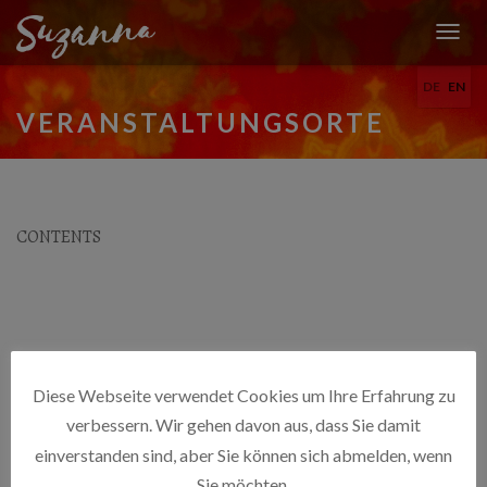
T
O
DE
EN
G
G
VERANSTALTUNGSORTE
L
E
N
A
V
CONTENTS
I
G
A
T
I
O
N
Diese Webseite verwendet Cookies um Ihre Erfahrung zu
verbessern. Wir gehen davon aus, dass Sie damit
einverstanden sind, aber Sie können sich abmelden, wenn
Sie möchten.