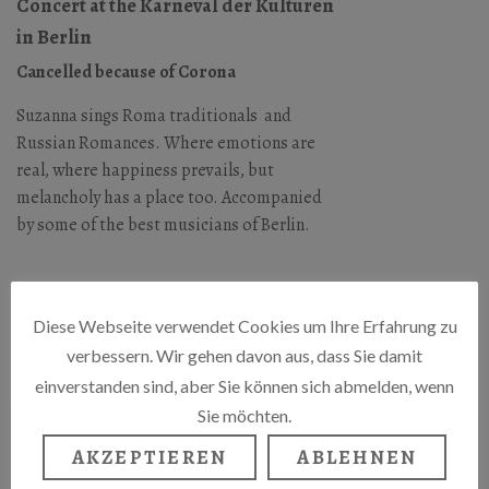
Concert at the Karneval der Kulturen
in Berlin
Cancelled because of Corona
Suzanna sings Roma traditionals and
Russian Romances. Where emotions are
real, where happiness prevails, but
melancholy has a place too. Accompanied
by some of the best musicians of Berlin.
HEILIG-KREUZ-KIRCHE
Diese Webseite verwendet Cookies um Ihre Erfahrung zu
Zossener Straße 65, 10961 Berlin
verbessern. Wir gehen davon aus, dass Sie damit
einverstanden sind, aber Sie können sich abmelden, wenn
Sie möchten.
AKZEPTIEREN
ABLEHNEN