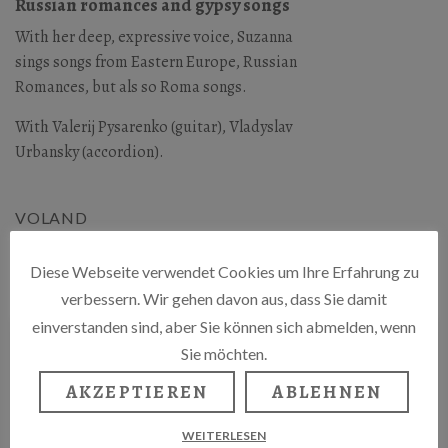
Russian romances and gypsy songs
With her deep, expressive voice, Suzanna
sings songs from Eastern Europe, Russian
Romances, but als so Roma songs.
With Valerij Pysarenko (guitar), Vladyslav
Urbansky (accordion).
VOLAND
Wichertstr. 63, 10439 Berlin
Diese Webseite verwendet Cookies um Ihre Erfahrung zu
verbessern. Wir gehen davon aus, dass Sie damit
einverstanden sind, aber Sie können sich abmelden, wenn
Sie möchten.
AKZEPTIEREN
ABLEHNEN
WEITERLESEN