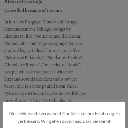
Alexandra songs
Cancelled because of Corona
In her new Program “Illusionen” brings
Suzanna famous Schlager songs by
Alexandra, like “Mein Freund, der Baum”,
“Sehnsucht”, and “Zigeunerjunge” back on
stage. Also, with less famous songs like
“Schwarze Balalaika”, “Moskauer Nächte”,
“Abend der Rosen “, “Im sechsten Stock”,
people will ask themselves whether
Suzanna sounds like Alexandra or vice
versa. She is accompanied from Valerij
Pysarenko on the guitar, Daniel Weltlinger
on violin and Vladyslav Urbanksi on
Accordeon
Diese Webseite verwendet Cookies um Ihre Erfahrung zu
verbessern. Wir gehen davon aus, dass Sie damit
ZIMMER 16