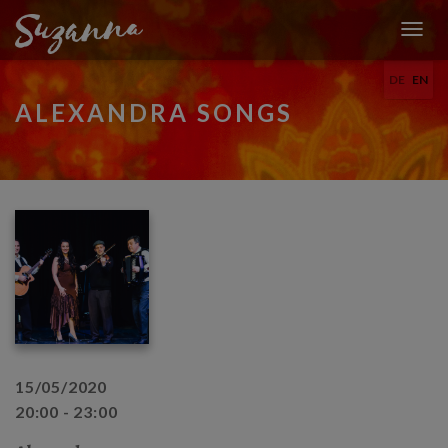
T
O
DE
EN
G
G
ALEXANDRA SONGS
L
E
N
A
V
I
G
A
T
I
O
N
15/05/2020
20:00 - 23:00