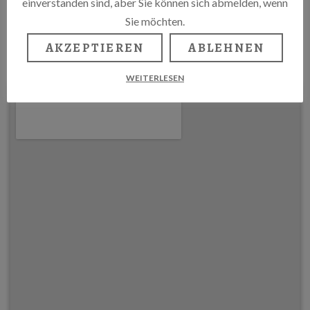
einverstanden sind, aber Sie können sich abmelden, wenn
Sie möchten.
Florastraße 16, 13187 Berlin
WWW.ZIMMER-16.DE
AKZEPTIEREN
ABLEHNEN
WEITERLESEN