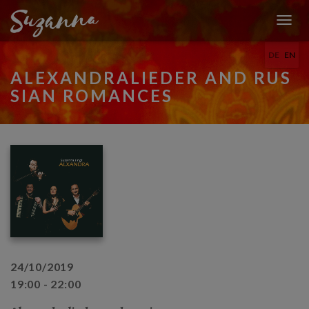
T
O
DE
EN
G
G
ALEXANDRALIEDER AND RUS
L
SIAN ROMANCES
E
N
A
V
I
G
A
T
I
O
N
24/10/2019
19:00 - 22:00