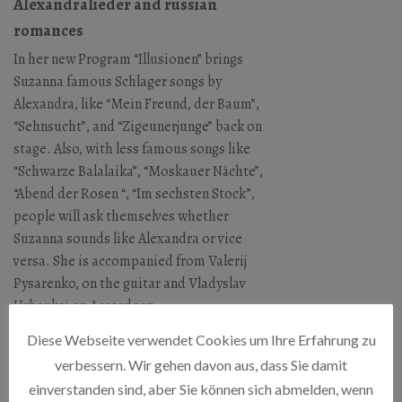
Alexandralieder and russian
romances
In her new Program “Illusionen” brings
Suzanna famous Schlager songs by
Alexandra, like “Mein Freund, der Baum”,
“Sehnsucht”, and “Zigeunerjunge” back on
stage. Also, with less famous songs like
“Schwarze Balalaika”, “Moskauer Nächte”,
“Abend der Rosen “, “Im sechsten Stock”,
people will ask themselves whether
Suzanna sounds like Alexandra or vice
versa. She is accompanied from Valerij
Pysarenko, on the guitar and Vladyslav
Urbanksi on Accordeon.
Diese Webseite verwendet Cookies um Ihre Erfahrung zu
HAUS DER SINNE
verbessern. Wir gehen davon aus, dass Sie damit
einverstanden sind, aber Sie können sich abmelden, wenn
Ystader Str. 10, 10437 Berlin