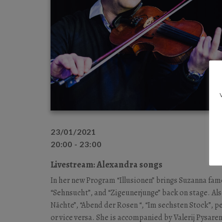
23/01/2021
20:00 - 23:00
Livestream: Alexandra songs
In her new Program “Illusionen” brings Suzanna fam
“Sehnsucht”, and “Zigeunerjunge” back on stage. Als
Nächte”, “Abend der Rosen “, “Im sechsten Stock”, 
or vice versa. She is accompanied by Valerij Pysaren