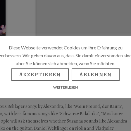
Diese Webseite verwendet Cookies um Ihre Erfahrung zu
verbessern. Wir gehen davon aus, dass Sie damit einverstanden sind
aber Sie können sich abmelden, wenn Sie möchten.
AKZEPTIEREN
ABLEHNEN
WEITERLESEN
ous Schlager songs by Alexandra, like “Mein Freund, der Baum”,
o, with less famous songs like “Schwarze Balalaika”, “Moskauer
people will ask themselves whether Suzanna sounds like Alexandra
ko on the guitar, Daniel Weltlinger on violin and Vladyslav