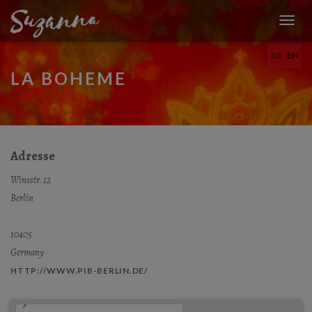
T
O
DE
EN
G
G
LA BOHEME
L
E
N
A
V
I
Adresse
G
A
Winsstr. 12
T
Berlin
I
O
N
10405
Germany
HTTP://WWW.PIB-BERLIN.DE/