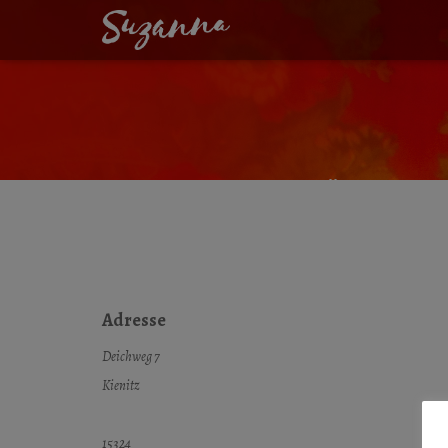
HAFENMÜHLE KI
Adresse
Deichweg 7
Kienitz
15324