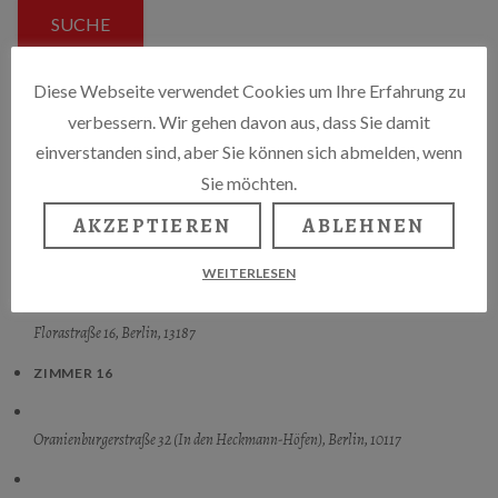
SUCHE
Diese Webseite verwendet Cookies um Ihre Erfahrung zu
verbessern. Wir gehen davon aus, dass Sie damit
VOLAND
einverstanden sind, aber Sie können sich abmelden, wenn
Wichertstr. 63, Berlin, 10439
Sie möchten.
VOLAND, WICHERTSTRASSW, BERLI
AKZEPTIEREN
ABLEHNEN
ZELLER KULTUR E.V.
Fürstenbergstrasse 7 a, Radolfzell, 78315
WEITERLESEN
ZIMMER 16
Florastraße 16, Berlin, 13187
ZIMMER 16
Oranienburgerstraße 32 (In den Heckmann-Höfen), Berlin, 10117