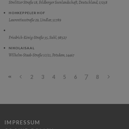
Strelitzer Straße 18, Feldberger Seenlandschaft, Deutschland, 17258
HOHKEPPELER HOF
Laurentiusstraße 29, Lindlar, 51789
Friedrich-König-Straße 35, Suhl, 98527
NIKOLAISAAL
Wilhelm-Staab-Straße 10/11, Potsdam, 14467
7
2
3
4
5
6
8
IMPRESSUM