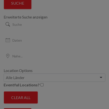
SUCHE
View
Type
Erweiterte Suche anzeigen
Suche
Daten
Nahe...
Location Options
Land
Eventful Locations?
CLEAR ALL