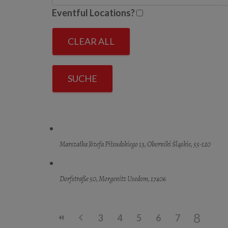
Eventful Locations?
CLEAR ALL
SUCHE
Marszałka Józefa Piłsudskiego 13, Oborniki Śląskie, 55-120
Dorfstraße 50, Morgenitz Usedom, 17406
8
3
4
5
6
7