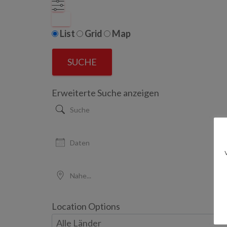
LIST
Search
List
Grid
Map
Results
SUCHE
View
Type
Erweiterte Suche anzeigen
Suche
Daten
Nahe...
Location Options
Land