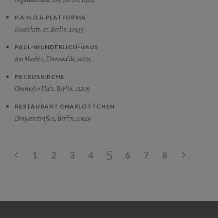
P.A.N.D.A PLATFORMA
Knaackstr. 97, Berlin, 10435
PAUL-WUNDERLICH-HAUS
Am Markt 1, Eberswalde, 16225
PETRUSKIRCHE
Oberhofer Platz, Berlin, 12209
RESTAURANT CHARLOTTCHEN
Droysenstraße 1, Berlin, 10629
5
1
2
3
4
6
7
8