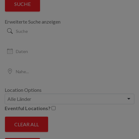
SUCHE
View
Type
Erweiterte Suche anzeigen
Suche
Daten
Nahe...
Location Options
Land
Eventful Locations?
CLEAR ALL