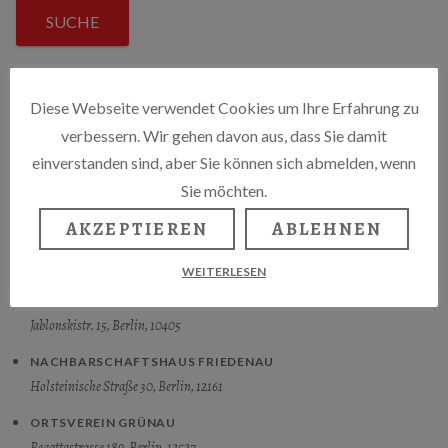
SUCHE
Diese Webseite verwendet Cookies um Ihre Erfahrung zu
MASCHINENHAUS
verbessern. Wir gehen davon aus, dass Sie damit
Knaackstraße 97, Berlin, Duitsland, 10435
einverstanden sind, aber Sie können sich abmelden, wenn
MOVING POETS NOVILLA
Sie möchten.
Hasselwerderstraße 22, Berlin, 12439
AKZEPTIEREN
ABLEHNEN
MUSIKFLOSS LYCHEN
Oberpfuhlstraße 3a, Lychen, deutschland, 17279
WEITERLESEN
MUSIKSTUDIO OHRPHEO
Jablonskistr. 15, Berlin, 10405
NACHBARSCHAFTSHAUS FRIEDENAU
Holsteinische Straße 30, Berlin, 12161
ORTSVEREIN GRÜNAU
Regattastrasse 189, Berlin, 12527