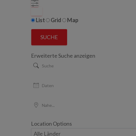
LIST
Search
List
Grid
Map
Results
SUCHE
View
Type
Erweiterte Suche anzeigen
Suche
Daten
Nahe...
Location Options
Land