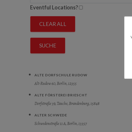
Eventful Locations?
CLEAR ALL
SUCHE
ALTE DORFSCHULE RUDOW
Alt-Rudow 60, Berlin, 12355
ALTE FÖRSTEREI BRIESCHT
Dorfstraße 39, Tauche, Brandenburg, 15848
ALTER SCHWEDE
Schwedenstraße 11 A, Berlin, 13357