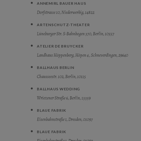
ANNEMIRL BAUER HAUS
Dorfstrasse 10, Niederwerbig, 14822
ARTENSCHUTZ-THEATER
Lüneburger Str. S-Bahnbogen 370, Berlin, 10557
ATELIER DE BRUYCKER
Landhaus Höppenberg, Höpen 4 , Schneverdingen, 29640
BALLHAUS BERLIN
Chausseestr. 102, Berlin, 10115
BALLHAUS WEDDING
Wriezener Straße 6, Berlin, 13359
BLAUE FABRIK
Eisenbahnstraße 1, Dresden, 01097
BLAUE FABRIK
Eisenbahnstraße 1, Dresden, 01097